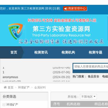
您好，欢迎来到
第三方检测资源网
[
登录
]
[
注册
]
商家管理中心
首页
检测资讯
检测机构
检测专题
1
(2026-07-06)
1
(2026-07-06)
anonymous
(2024-09-20)
热门搜索：
食品安全
电磁
ksNVAXGnTR
(2023-07-04)
FFSEXXTkjeroPv
(2023-02-03)
首页
>
环境矿产
>
金属材料
LhbftrUIb
(2022-05-12)
SdwLBwDombxYI
(2021-11-09)
分类筛选
所在地：
不限地区
GwKNcSCJTKIchiIXQ
(2020-11-21)
序号
机构名称
样品名称
环境矿产
1
(2026-07-06)