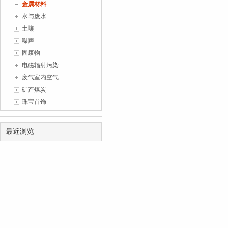
金属材料
1
(2026-07-06)
水与废水
土壤
噪声
固废物
电磁辐射污染
废气室内空气
矿产煤炭
珠宝首饰
最近浏览