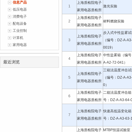
1
信息产品
(2026-07-06)
上海质检院电子
1
激光实验
低压电器
家用电器质检所
消费电子
上海质检院电子
2
材料燃烧实验
配电设备
家用电器质检所
工业控制
步入式中性盐雾试
上海质检院电子
计算机
3
（编号：DZ-A-A3
家用电器质检所
家用电器
0019）
上海质检院电子
中性盐雾箱（编号：
4
最近浏览
家用电器质检所
A-A2-72-041）
三箱法温度冲击试
上海质检院电子
5
（编号：DZ-A-A3-6
家用电器质检所
0）
上海质检院电子
二箱法温度冲击箱
6
家用电器质检所
号：DZ-A-A3-64-
上海质检院电子
快速高低温变化箱
7
家用电器质检所
号：DZ-A-A3-63-
上海质检院电子
MTBF恒温试验室