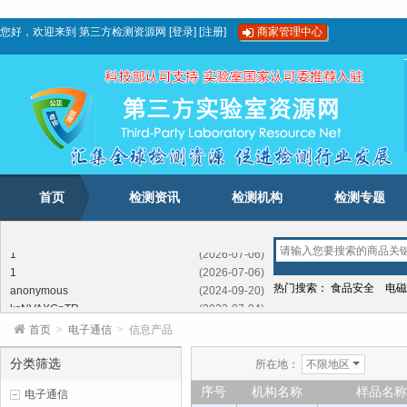
您好，欢迎来到
第三方检测资源网
[
登录
]
[
注册
]
商家管理中心
首页
检测资讯
检测机构
检测专题
1
(2026-07-06)
1
(2026-07-06)
anonymous
(2024-09-20)
热门搜索：
食品安全
电磁
ksNVAXGnTR
(2023-07-04)
FFSEXXTkjeroPv
(2023-02-03)
首页
>
电子通信
>
信息产品
LhbftrUIb
(2022-05-12)
SdwLBwDombxYI
(2021-11-09)
分类筛选
所在地：
不限地区
GwKNcSCJTKIchiIXQ
(2020-11-21)
序号
机构名称
样品名称
电子通信
1
(2026-07-06)