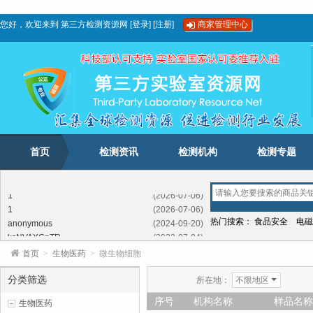
您好，欢迎来到
第三方检测资源网
[
登录
]
[
注册
]
商家管理中心
首页
检测资讯
检测机构
检测专题
1
(2026-07-06)
1
(2026-07-06)
anonymous
(2024-09-20)
热门搜索：
食品安全
电磁
ksNVAXGnTR
(2023-07-04)
FFSEXXTkjeroPv
(2023-02-03)
首页
>
生物医药
>
微生物细胞
LhbftrUIb
(2022-05-12)
SdwLBwDombxYI
(2021-11-09)
分类筛选
所在地：
不限地区
GwKNcSCJTKIchiIXQ
(2020-11-21)
序号
机构名称
样品名称
生物医药
1
(2026-07-06)