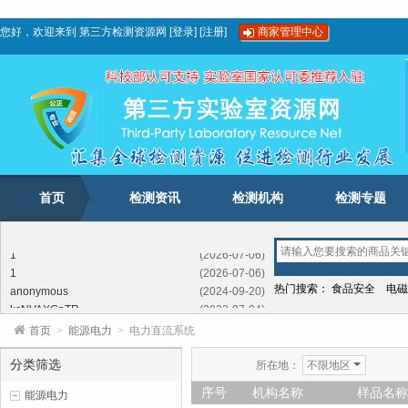
您好，欢迎来到
第三方检测资源网
[
登录
]
[
注册
]
商家管理中心
首页
检测资讯
检测机构
检测专题
1
(2026-07-06)
1
(2026-07-06)
anonymous
(2024-09-20)
热门搜索：
食品安全
电磁
ksNVAXGnTR
(2023-07-04)
FFSEXXTkjeroPv
(2023-02-03)
首页
>
能源电力
>
电力直流系统
LhbftrUIb
(2022-05-12)
SdwLBwDombxYI
(2021-11-09)
分类筛选
所在地：
不限地区
GwKNcSCJTKIchiIXQ
(2020-11-21)
序号
机构名称
样品名称
能源电力
1
(2026-07-06)