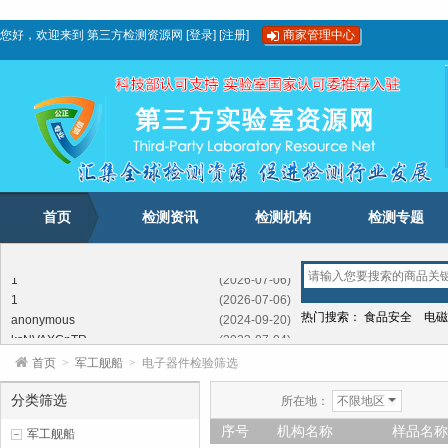
您好，欢迎来到
第三方检测资源网
[
登录
]
[
注册
]
商家管理中心
首页
检测资讯
检测机构
检测专题
1
(2026-07-06)
1
(2026-07-06)
anonymous
(2024-09-20)
热门搜索：
食品安全
电磁
ksNVAXGnTR
(2023-07-04)
FFSEXXTkjeroPv
(2023-02-03)
首页
>
军工舰船
>
电子器件检验筛选
LhbftrUIb
(2022-05-12)
SdwLBwDombxYI
(2021-11-09)
分类筛选
所在地：
不限地区
GwKNcSCJTKIchiIXQ
(2020-11-21)
序号
机构名称
样品名称
军工舰船
1
(2026-07-06)