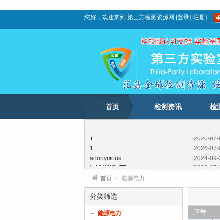
您好，欢迎来到
第三方检测资源网
[
登录
]
[
注册
]
首页
检测资讯
检
1
(2026-07-
1
(2026-07-
anonymous
(2024-09-
ksNVAXGnTR
(2023-07-
FFSEXXTkjeroPv
(2023-02-
首页
>
能源电力
LhbftrUIb
(2022-05-
SdwLBwDombxYI
(2021-11-
分类筛选
GwKNcSCJTKIchiIXQ
(2020-11-
序号
能源电力
1
(2026-07-