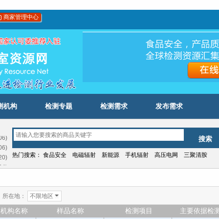
商家管理中心
测机构
检测专题
检测需求
发布需求
06)
06)
20)
热门搜索：
食品安全
电磁辐射
新能源
手机辐射
高压电网
三聚清胺
04)
03)
12)
09)
所在地：
不限地区
21)
机构名称
样品名称
检测项目
主要依据检
06)