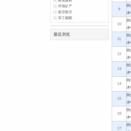
家装建材
阿
环境矿产
9
航空航天
术
军工舰船
阿
10
术
最近浏览
阿
11
术
阿
12
术
阿
13
术
阿
14
术
阿
15
术
阿
16
术
阿
17