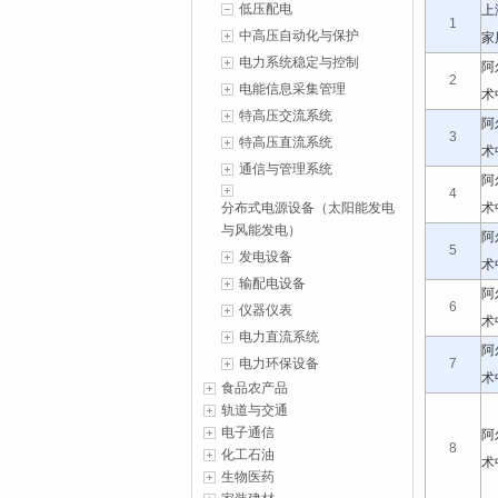
低压配电
1
(2026-07-
上
1
中高压自动化与保护
家
电力系统稳定与控制
阿
2
电能信息采集管理
术
特高压交流系统
阿
3
特高压直流系统
术
通信与管理系统
阿
4
分布式电源设备（太阳能发电
术
与风能发电）
阿
5
发电设备
术
输配电设备
阿
6
仪器仪表
术
电力直流系统
阿
电力环保设备
7
术
食品农产品
轨道与交通
电子通信
阿
8
化工石油
术
生物医药