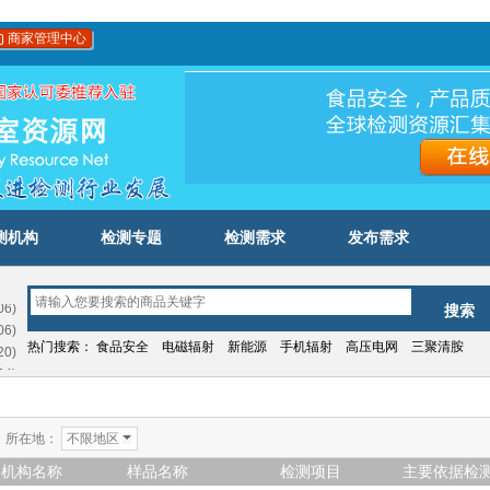
商家管理中心
测机构
检测专题
检测需求
发布需求
06)
06)
热门搜索：
食品安全
电磁辐射
新能源
手机辐射
高压电网
三聚清胺
20)
04)
03)
12)
09)
所在地：
不限地区
21)
机构名称
样品名称
检测项目
主要依据检
06)