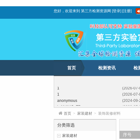
您好，欢迎来到
第三方检测资源网
[
登录
]
[
注册
]
首页
检测资讯
检
1
(2026-07-
1
(2026-07-
anonymous
(2024-09-
ksNVAXGnTR
(2023-07-
FFSEXXTkjeroPv
(2023-02-
首页
>
家装建材
>
装饰装修材料
LhbftrUIb
(2022-05-
SdwLBwDombxYI
(2021-11-
分类筛选
GwKNcSCJTKIchiIXQ
(2020-11-
序号
家装建材
1
(2026-07-