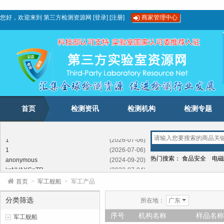
您好，欢迎来到
第三方检测资源网
[
登录
]
[
注册
]
商家管理中心
首页
检测资讯
检测机构
检测专题
1
(2026-07-06)
1
(2026-07-06)
anonymous
(2024-09-20)
热门搜索：
食品安全
电磁
ksNVAXGnTR
(2023-07-04)
FFSEXXTkjeroPv
(2023-02-03)
首页
>
军工舰船
>
军工产品
LhbftrUIb
(2022-05-12)
SdwLBwDombxYI
(2021-11-09)
分类筛选
所在地：
广东
GwKNcSCJTKIchiIXQ
(2020-11-21)
序号
机构名称
样品名称
军工舰船
1
(2026-07-06)